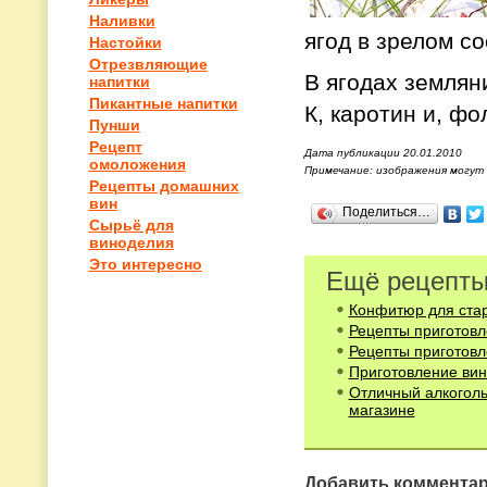
Наливки
ягод в зрелом с
Настойки
Отрезвляющие
В ягодах землян
напитки
Пикантные напитки
К, каротин и, фо
Пунши
Рецепт
Дата публикации 20.01.2010
омоложения
Примечание: изображения могут
Рецепты домашних
вин
Поделиться…
Сырьё для
виноделия
Это интересно
Ещё рецепты
Конфитюр для стар
Рецепты приготовл
Рецепты приготовл
Приготовление вин
Отличный алкоголь
магазине
Добавить коммента