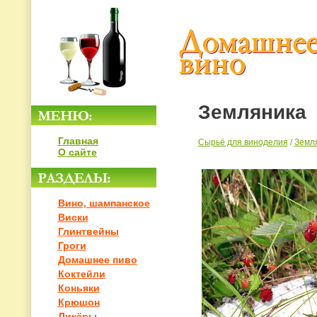
Земляника
Главная
Сырьё для виноделия
/
Земл
О сайте
Вино, шампанское
Виски
Глинтвейны
Гроги
Домашнее пиво
Коктейли
Коньяки
Крюшон
Ликёры