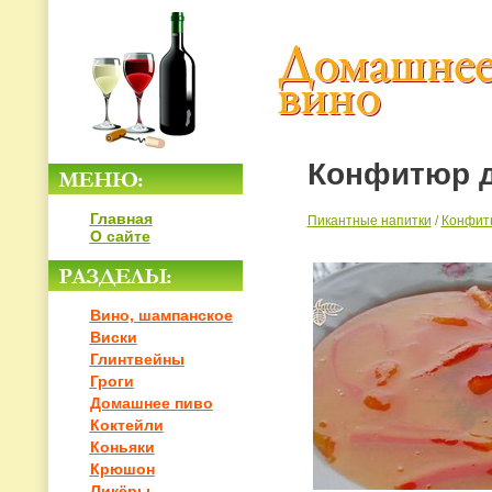
Конфитюр д
Главная
Пикантные напитки
/
Конфитю
О сайте
Вино, шампанское
Виски
Глинтвейны
Гроги
Домашнее пиво
Коктейли
Коньяки
Крюшон
Ликёры