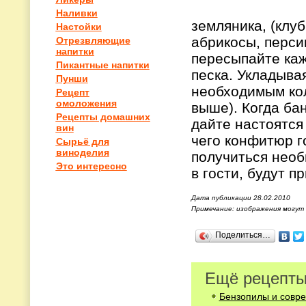
Наливки
земляника, (клу
Настойки
абрикосы, перси
Отрезвляющие
напитки
пересыпайте каж
Пикантные напитки
песка. Укладыва
Пунши
необходимым кол
Рецепт
омоложения
выше). Когда ба
Рецепты домашних
дайте настоятся
вин
чего конфитюр г
Сырьё для
виноделия
получиться необ
Это интересно
в гости, будут п
Дата публикации 28.02.2010
Примечание: изображения могут
Поделиться…
Ещё рецепты
Бензопилы и совре