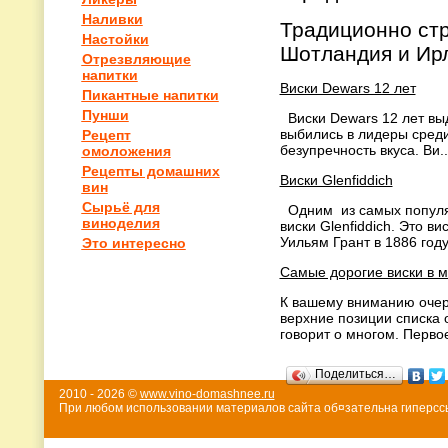
Наливки
Традиционно стр
Настойки
Шотландия и Ир
Отрезвляющие
напитки
Виски Dewars 12 лет
Пикантные напитки
Пунши
Виски Dewars 12 лет выд
выбились в лидеры среди
Рецепт
безупречность вкуса. Ви..
омоложения
Рецепты домашних
Виски Glenfiddich
вин
Сырьё для
Одним из самых популяр
виноделия
виски Glenfiddich. Это в
Уильям Грант в 1886 году.
Это интересно
Самые дорогие виски в 
К вашему вниманию очере
верхние позиции списка 
говорит о многом. Первое
Поделиться…
2010 - 2026 ©
www.vino-domashnee.ru
При любом использовании материалов сайта об¤зательна гиперссы