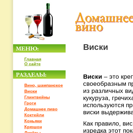
Виски
Главная
О сайте
Виски
– это кре
своеобразным пр
Вино, шампанское
из различных ви
Виски
кукуруза, гречи
Глинтвейны
Гроги
используются пр
Домашнее пиво
виски выдержива
Коктейли
Коньяки
Как правило, ви
Крюшон
изредка этот по
Ликёры