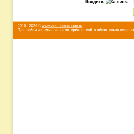
Введите:
2010 - 2026 ©
www.vino-domashnee.ru
При любом использовании материалов сайта об¤зательна гиперссы