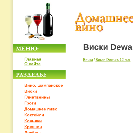
Виски Dewar
Главная
Виски
/
Виски Dewars 12 лет
О сайте
Вино, шампанское
Виски
Глинтвейны
Гроги
Домашнее пиво
Коктейли
Коньяки
Крюшон
Ликёры