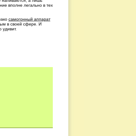
е напиваются, а лишь
ние вполне легально в тех
нако
самогонный аппарат
ым в своей сфере. И
 удивит.