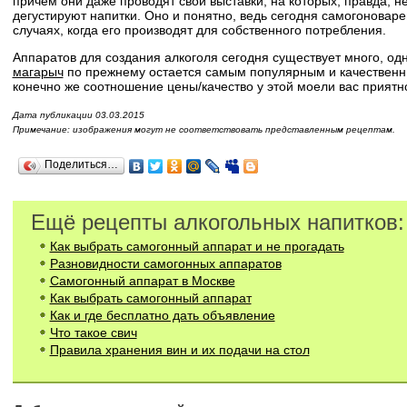
причем они даже проводят свои выставки, на которых, правда, н
дегустируют напитки. Оно и понятно, ведь сегодня самогоноваре
случаях, когда его производят для собственного потребления.
Аппаратов для создания алкоголя сегодня существует много, од
магарыч
по прежнему остается самым популярным и качественн
конечно же соотношение цены/качество у этой моели вас приятно
Дата публикации 03.03.2015
Примечание: изображения могут не соответствовать представленным рецептам.
Поделиться…
Ещё рецепты алкогольных напитков:
Как выбрать самогонный аппарат и не прогадать
Разновидности самогонных аппаратов
Самогонный аппарат в Москве
Как выбрать самогонный аппарат
Как и где бесплатно дать объявление
Что такое свич
Правила хранения вин и их подачи на стол