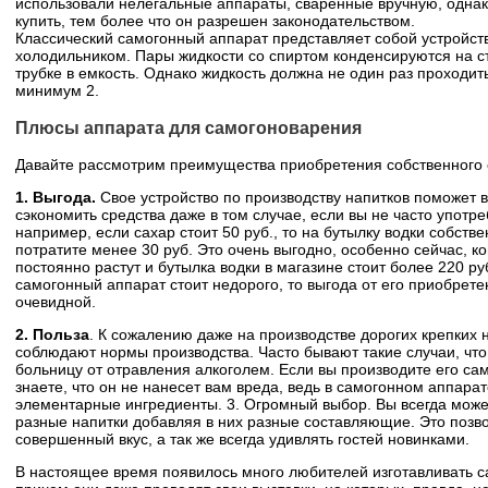
использовали нелегальные аппараты, сваренные вручную, однак
купить, тем более что он разрешен законодательством.
Классический самогонный аппарат представляет собой устройст
холодильником. Пары жидкости со спиртом конденсируются на ст
трубке в емкость. Однако жидкость должна не один раз проходить
минимум 2.
Плюсы аппарата для самогоноварения
Давайте рассмотрим преимущества приобретения собственного 
1. Выгода.
Свое устройство по производству напитков поможет 
сэкономить средства даже в том случае, если вы не часто употре
например, если сахар стоит 50 руб., то на бутылку водки собств
потратите менее 30 руб. Это очень выгодно, особенно сейчас, ко
постоянно растут и бутылка водки в магазине стоит более 220 руб
самогонный аппарат стоит недорого, то выгода от его приобрете
очевидной.
2. Польза
. К сожалению даже на производстве дорогих крепких н
соблюдают нормы производства. Часто бывают такие случаи, чт
больницу от отравления алкоголем. Если вы производите его сам
знаете, что он не нанесет вам вреда, ведь в самогонном аппара
элементарные ингредиенты. 3. Огромный выбор. Вы всегда може
разные напитки добавляя в них разные составляющие. Это позво
совершенный вкус, а так же всегда удивлять гостей новинками.
В настоящее время появилось много любителей изготавливать с