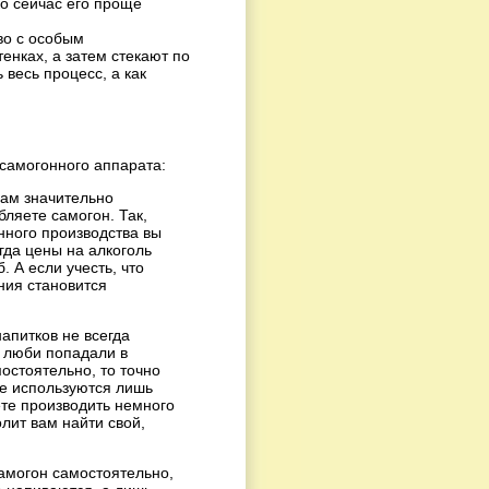
о сейчас его проще
во с особым
енках, а затем стекают по
 весь процесс, а как
самогонного аппарата:
вам значительно
бляете самогон. Так,
енного производства вы
гда цены на алкоголь
. А если учесть, что
ния становится
апитков не всегда
о люби попадали в
остоятельно, то точно
те используются лишь
те производить немного
лит вам найти свой,
амогон самостоятельно,