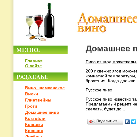
Домашнее 
Главная
Пиво из ягод можжевель
О сайте
200 г свежих ягод можжев
комнатной температуры, 
брожения. Когда дрожжи 
Вино, шампанское
Русское пиво
Виски
Русское пиво известно т
Глинтвейны
Предлагаемый рецепт не т
Гроги
сделать, будет до...
Домашнее пиво
Коктейли
Поделиться…
Коньяки
Крюшон
Ликёры