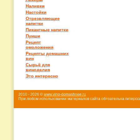
Наливки
Настойки
Отрезвляющие
напитки
Пикантные напитки
Пунши
Рецепт
омоложения
Рецепты домашних
вин
Сырьё для
виноделия
Это интересно
2010 - 2026 ©
www.vino-domashnee.ru
При любом использовании материалов сайта об¤зательна гиперссы