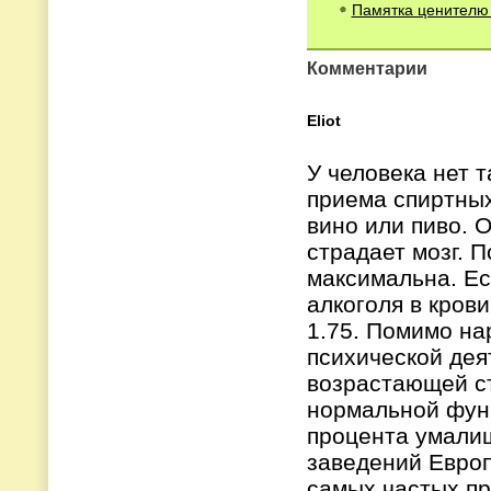
Памятка ценителю 
Комментарии
Eliot
У человека нет т
приема спиртных
вино или пиво. 
страдает мозг. 
максимальна. Ес
алкоголя в крови,
1.75. Помимо на
психической дея
возрастающей с
нормальной функ
процента умалиш
заведений Европ
самых частых пр