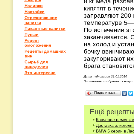
8 кг меда разбав
Наливки
кипятят в течени
Настойки
заправляют 200 
Отрезвляющие
температуре 5—6
напитки
Пикантные напитки
По истечении эт
Пунши
заканчивается. 
Рецепт
на холод и уста
омоложения
бочку ввинчиваю
Рецепты домашних
вин
закупоривают их
Сырьё для
брага становится
виноделия
Это интересно
Дата публикации 21.01.2010
Примечание: изображения могут
Поделиться…
Ещё рецепты
Копченое немецкое
Доставка алкоголя
BMW 5 серии в Лас