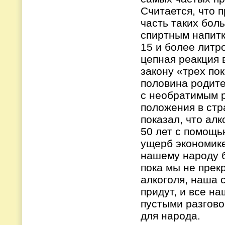
Считается, что 
часть таких бол
спиртным напитк
15 и более литр
цепная реакция 
закону «трех по
половина родите
с необратимым 
положения в стр
показал, что алк
50 лет с помощь
ущерб экономик
нашему народу б
пока мы не прек
алкоголя, наша 
придут, и все н
пустыми разгово
для народа.