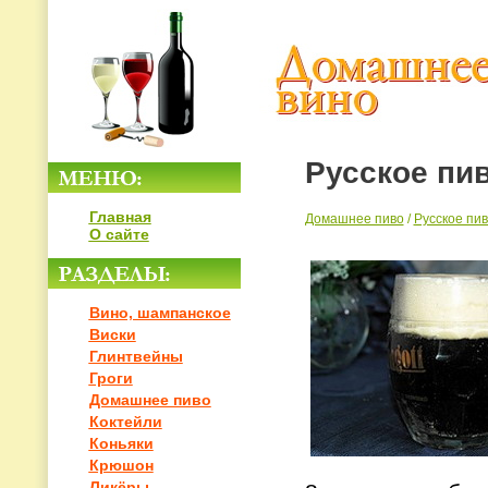
Русское пи
Главная
Домашнее пиво
/
Русское пи
О сайте
Вино, шампанское
Виски
Глинтвейны
Гроги
Домашнее пиво
Коктейли
Коньяки
Крюшон
Ликёры