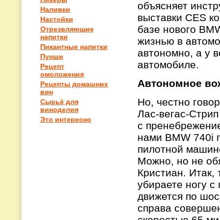
объясняет инстр
Наливки
выставки CES к
Настойки
базе нового BMW
Отрезвляющие
напитки
жизнью в автомо
Пикантные напитки
автономно, а у в
Пунши
автомобиле.
Рецепт
омоложения
Автономное вож
Рецепты домашних
вин
Но, честно говор
Сырьё для
виноделия
Лас-вегас-Стрип
Это интересно
с пренебрежени
нами BMW 740i п
пилотной машино
Можно, но не об
Кристиан. Итак,
убираете ногу с 
движется по шос
справа совершен
скоростью 65 мил