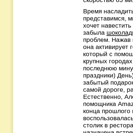
Время насладить
представимся, м
хочет навестить 
забыла
шоколад
проблем. Нажав 
она активирует 
который с помо
крупных городах
последнюю минут
праздники) День
забытый подарок
самой дороге, р
Естественно, Ал
помощника Amazo
конца прошлого 
воспользовалась
столик в рестор
назначена встре