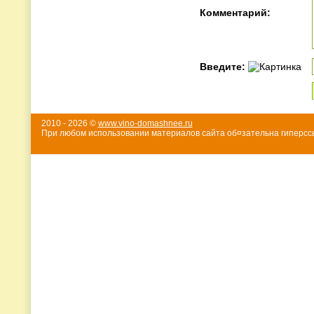
Комментарий:
Введите:
2010 - 2026 ©
www.vino-domashnee.ru
При любом использовании материалов сайта об¤зательна гиперссы