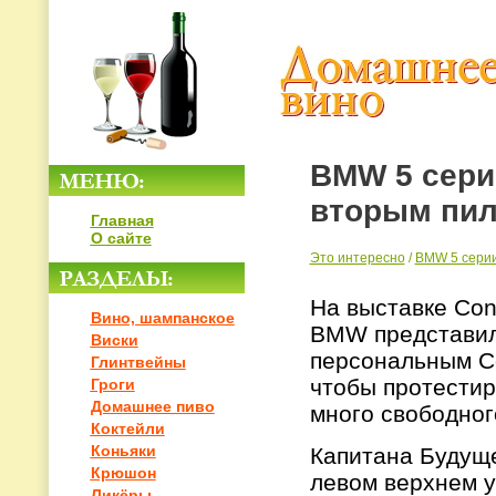
BMW 5 сери
вторым пи
Главная
О сайте
Это интересно
/
BMW 5 серии
На выставке Con
Вино, шампанское
BMW представил
Виски
персональным Co
Глинтвейны
чтобы протестир
Гроги
Домашнее пиво
много свободног
Коктейли
Коньяки
Капитана Будуще
Крюшон
левом верхнем у
Ликёры