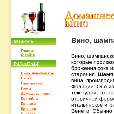
Вино, шамп
Главная
О сайте
Вино, шампанско
которые произво
брожения сока и
Вино, шампанское
старения.
Шамп
Виски
вина, производи
Глинтвейны
Франции. Оно из
Гроги
текстурой, кото
Домашнее пиво
вторичной ферм
Коктейли
Коньяки
итальянское игр
Крюшон
Венето. Обычно 
Ликёры