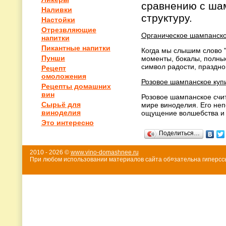
сравнению с шам
Наливки
структуру.
Настойки
Отрезвляющие
Органическое шампанское
напитки
Пикантные напитки
Когда мы слышим слово 
Пунши
моменты, бокалы, полные
символ радости, празднов
Рецепт
омоложения
Розовое шампанское купи
Рецепты домашних
вин
Розовое шампанское счит
Сырьё для
мире виноделия. Его неп
виноделия
ощущение волшебства и п
Это интересно
Поделиться…
2010 - 2026 ©
www.vino-domashnee.ru
При любом использовании материалов сайта об¤зательна гиперссы