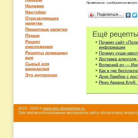
Примечание: изображения могут
Наливки
Настойки
Поделиться…
Отрезвляющие
напитки
Пикантные напитки
Ещё рецепты
Пунши
Рецепт
Почему сайт «Поли
омоложения
информации
Рецепты домашних
Почему суши-хвост
вин
Доставка алкоголя
Сырьё для
Волжский.ру — Ин
виноделия
Как и где бесплат
Это интересно
Духи Ламбре с дос
Рено Аркана Клуб: 
2010 - 2026 ©
www.vino-domashnee.ru
При любом использовании материалов сайта об¤зательна гиперссы