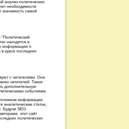
ый анализ политических
 нет необходимости
т значимость самой
 "Политический
гко находятся в
ую информацию о
ь в курсе последних
вуют с читателями. Они
своих читателей. Такое
ить дополнительную
литическими событиями.
источником информации
те аналитические статьи,
. Будучи SEO-
вторами, этот сайт
оследних политических