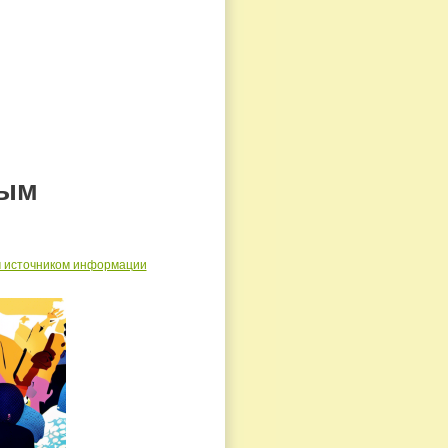
ным
м источником информации