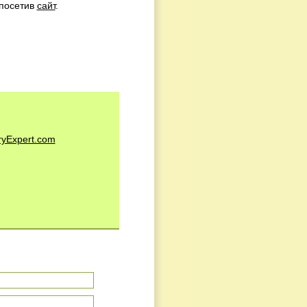
 посетив
сайт
.
ryExpert.com