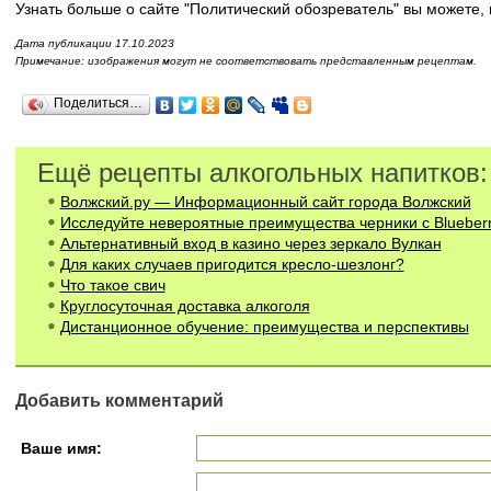
Узнать больше о сайте "Политический обозреватель" вы можете,
Дата публикации 17.10.2023
Примечание: изображения могут не соответствовать представленным рецептам.
Поделиться…
Ещё рецепты алкогольных напитков:
Волжский.ру — Информационный сайт города Волжский
Исследуйте невероятные преимущества черники с Blueber
Альтернативный вход в казино через зеркало Вулкан
Для каких случаев пригодится кресло-шезлонг?
Что такое свич
Круглосуточная доставка алкоголя
Дистанционное обучение: преимущества и перспективы
Добавить комментарий
Ваше имя: