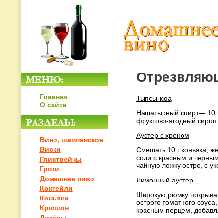
Отрезвляющ
Главная
Тыпсы-кюа
О сайте
Нашатырный спирт— 10 г,
фруктово-ягодный сироп —
Аустер с хреном
Вино, шампанское
Виски
Смешать 10 г коньяка, ж
соли с красным и черны
Глинтвейны
чайную ложку остро, с укс
Гроги
Домашнее пиво
Лимонный аустер
Коктейли
Широкую рюмку покрывают
Коньяки
острого томатного соуса
Крюшон
красным перцем, добавля
Ликёры