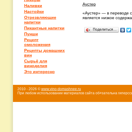
Аустер
Наливки
Настойки
«Аустер» — в переводе с
Отрезвляющие
является низкое содержа
напитки
Пикантные напитки
Поделиться…
Пунши
Рецепт
омоложения
Рецепты домашних
вин
Сырьё для
виноделия
Это интересно
2010 - 2026 ©
www.vino-domashnee.ru
При любом использовании материалов сайта об¤зательна гиперссы