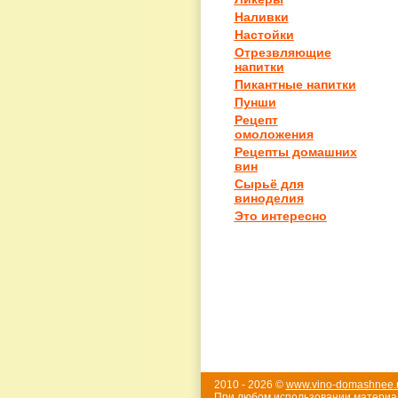
Наливки
Настойки
Отрезвляющие
напитки
Пикантные напитки
Пунши
Рецепт
омоложения
Рецепты домашних
вин
Сырьё для
виноделия
Это интересно
2010 - 2026 ©
www.vino-domashnee.
При любом использовании материал