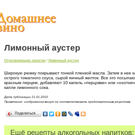
Лимонный аустер
Отрезвляющие напитки
/
Лимонный аустер
Широкую рюмку покрывают тонкой пленкой масла. Затем в нее к
острого томатного соуса, сырой яичный желток. Все это посыпа
красным перцем, добавляют 10 капель «перцовки» или «охотничь
капли лимонного сока.
Дата публикации 21.01.2010
Примечание: изображения могут не соответствовать представленным рецептам.
Поделиться…
Ещё рецепты алкогольных напитков: