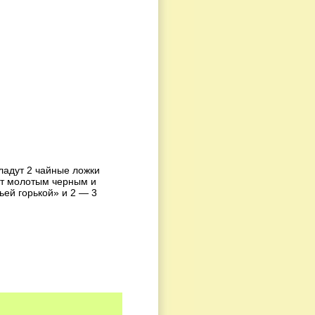
ладут 2 чайные ложки
ют молотым черным и
ей горькой» и 2 — 3