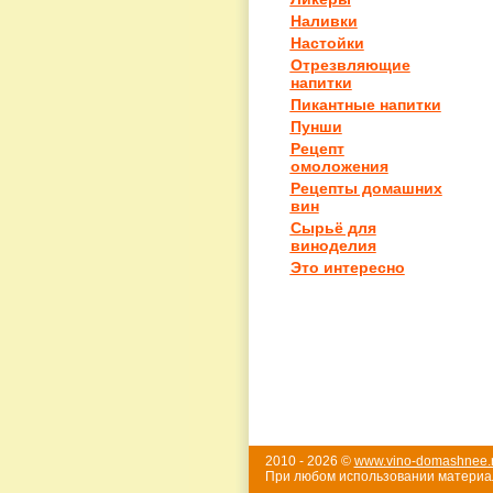
Наливки
Настойки
Отрезвляющие
напитки
Пикантные напитки
Пунши
Рецепт
омоложения
Рецепты домашних
вин
Сырьё для
виноделия
Это интересно
2010 - 2026 ©
www.vino-domashnee.
При любом использовании материал