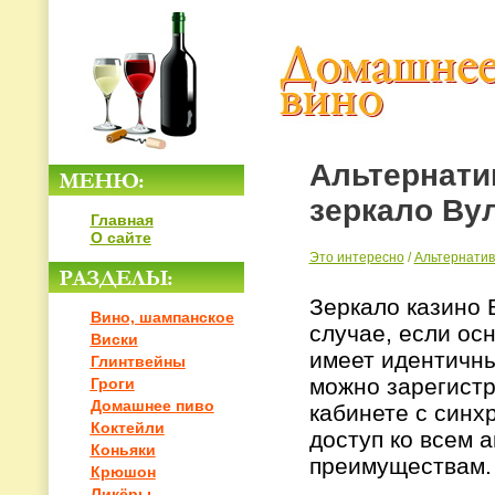
Альтернати
зеркало Ву
Главная
О сайте
Это интересно
/
Альтернатив
Зеркало казино 
Вино, шампанское
случае, если ос
Виски
имеет идентичны
Глинтвейны
можно зарегистр
Гроги
Домашнее пиво
кабинете с синх
Коктейли
доступ ко всем 
Коньяки
преимуществам.
Крюшон
Ликёры