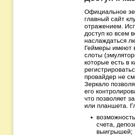
Официальное зе
главный сайт кл
отражением. Исп
доступ ко всем 
наслаждаться лю
Геймеры имеют 
слоты (эмуляторы
которые есть в к
регистрироваться
провайдер не см
Зеркало позволя
его контролиров
что позволяет з
или планшета. Г
возможность
счета, депоз
выигрышей;