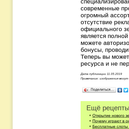
специализирова
современные пр
огромный ассорт
отсутствие рекл
официального зе
является полной
можете авторизо
бонусы, проводи
Теперь вы может
ресурса и не пе
Дата публикации 11.05.2019
Примечание: изображения могут
Поделиться…
Ещё рецепты
Открытие нового з
Почему играют в о
Бесплатные слоты 