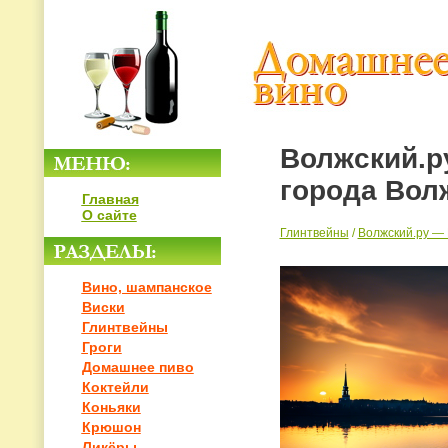
Волжский.р
города Вол
Главная
О сайте
Глинтвейны
/
Волжский.ру —
Вино, шампанское
Виски
Глинтвейны
Гроги
Домашнее пиво
Коктейли
Коньяки
Крюшон
Ликёры