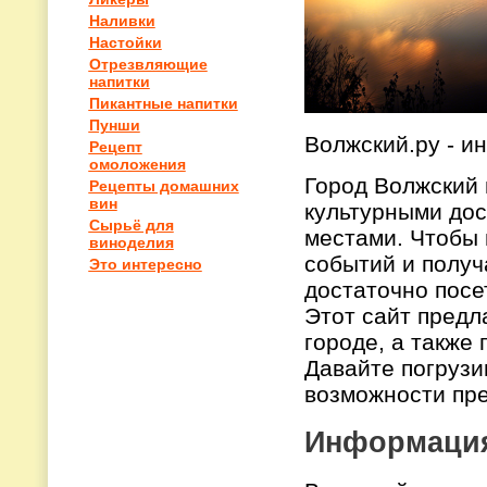
Наливки
Настойки
Отрезвляющие
напитки
Пикантные напитки
Пунши
Волжский.ру - и
Рецепт
омоложения
Город Волжский
Рецепты домашних
вин
культурными до
Сырьё для
местами. Чтобы 
виноделия
событий и получ
Это интересно
достаточно пос
Этот сайт предл
городе, а также
Давайте погрузи
возможности пре
Информация