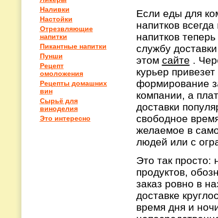
Наливки
Если еды для ко
Настойки
напитков всегда 
Отрезвляющие
напитков теперь
напитки
Пикантные напитки
службу доставки
Пунши
этом
сайте
. Чер
Рецепт
курьер привезет 
омоложения
формирование за
Рецепты домашних
вин
компании, а плат
Сырьё для
доставки популя
виноделия
свободное время
Это интересно
желаемое в само
людей или с ог
Это так просто:
продуктов, обоз
заказ ровно в н
доставке кругло
время дня и ноч