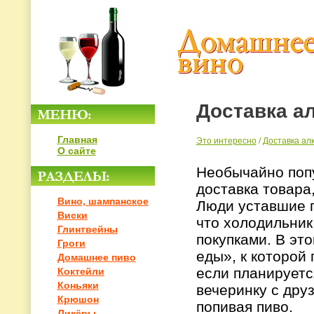
Доставка а
Главная
Это интересно
/
Доставка ал
О сайте
Необычайно попу
доставка товара
Вино, шампанское
Люди уставшие п
Виски
что холодильник 
Глинтвейны
покупками. В эт
Гроги
еды», к которой
Домашнее пиво
если планируетс
Коктейли
Коньяки
вечеринку с дру
Крюшон
попивая пиво.
Ликёры