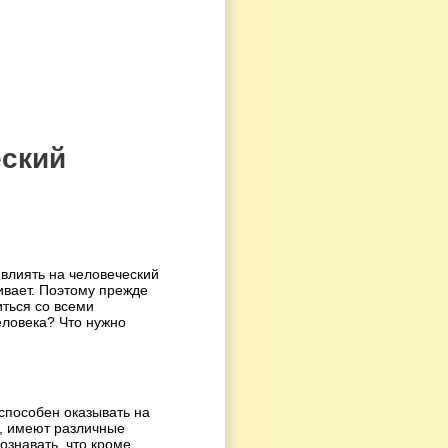
еский
 влиять на человеческий
ливает. Поэтому прежде
иться со всеми
еловека? Что нужно
способен оказывать на
о, имеют различные
ознавать, что кроме