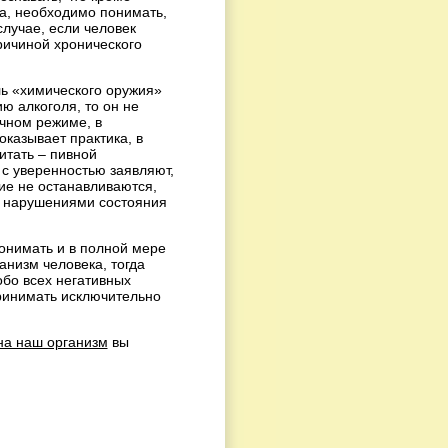
а, необходимо понимать,
случае, если человек
причиной хронического
ль «химического оружия»
ию алкоголя, то он не
чном режиме, в
оказывает практика, в
тать – пивной
 с уверенностью заявляют,
гие не останавливаются,
и нарушениями состояния
онимать и в полной мере
анизм человека, тогда
бо всех негативных
принимать исключительно
на наш организм
вы