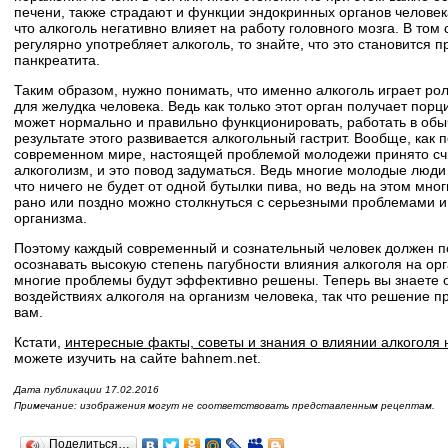
печени, также страдают и функции эндокринных органов человек
что алкоголь негативно влияет на работу головного мозга. В том 
регулярно употребляет алкоголь, то знайте, что это становится 
панкреатита.
Таким образом, нужно понимать, что именно алкоголь играет ро
для желудка человека. Ведь как только этот орган получает порц
может нормально и правильно функционировать, работать в обы
результате этого развивается алкогольный гастрит. Вообще, как п
современном мире, настоящей проблемой молодежи принято счи
алкоголизм, и это повод задуматься. Ведь многие молодые люди
что ничего не будет от одной бутылки пива, но ведь на этом мно
рано или поздно можно столкнуться с серьезными проблемами 
организма.
Поэтому каждый современный и сознательный человек должен п
осознавать высокую степень пагубности влияния алкоголя на орг
многие проблемы будут эффективно решены. Теперь вы знаете о
воздействиях алкоголя на организм человека, так что решение 
вам.
Кстати,
интересные факты, советы и знания о влиянии алкоголя 
можете изучить на сайте bahnem.net.
Дата публикации 17.02.2016
Примечание: изображения могут не соответствовать представленным рецептам.
Поделиться…