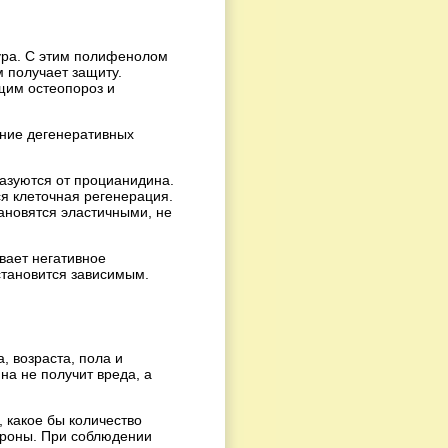
жура. С этим полифенолом
м получает защиту.
щим остеопороз и
ение дегенеративных
азуются от процианидина.
ся клеточная регенерация.
ановятся эластичными, не
вает негативное
становится зависимым.
, возраста, пола и
а не получит вреда, а
, какое бы количество
йроны. При соблюдении