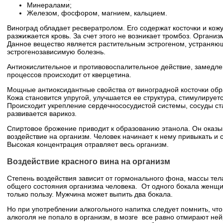
Минералами;
Железом, фосфором, магнием, кальцием.
Виноград обладает ресвератролом. Его содержат косточки и ко
разжижается кровь. За счет этого не возникает тромбоз. Организ
Данное вещество является растительным эстрогеном, устраняю
эстрогенозависимую болезнь.
Антиокислительное и противовоспалительное действие, замедл
процессов происходит от кверцетина.
Мощные антиоксидантные свойства от виноградной косточки обр
Кожа становится упругой, улучшается ее структура, стимулирует
Происходит укрепление сердечнососудистой системы, сосуды ст
развивается варикоз.
Спиртовое брожение приводит к образованию этанола. Он оказы
воздействие на организм. Человек начинает к нему привыкать и 
Высокая концентрация отравляет весь организм.
Воздействие красного вина на организм
Степень воздействия зависит от гормонального фона, массы тела
общего состояния организма человека. От одного бокала женщин
только пользу. Мужчина может выпить два бокала.
Но при употреблении алкогольного напитка следует помнить, что
алкоголя не попало в организм, в мозге все равно отмирают не