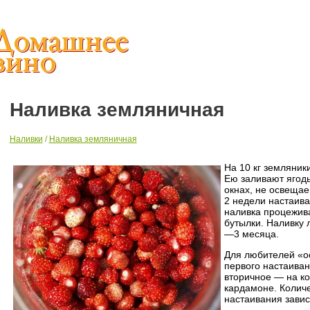
Наливка земляничная
Наливки
/
Наливка земляничная
На 10 кг земляники
Ею заливают ягоды
окнах, не освеща
2 недели настаива
наливка процежива
бутылки. Наливку 
—3 месяца.
Для любителей «о
первого настаива
вторичное — на ко
кардамоне. Количе
настаивания завися