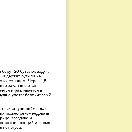
 берут 20 бутылок водки.
 и держат бутыли на
емых солнцем. Через 1,5—
ние заканчивается,
ется и разливается в
лучше употреблять через 2
стрых ощущений» после
ния можно рекомендовать
рице, гвоздике и
ство этих специй и время
т от вкуса.