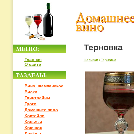
Терновка
Главная
Наливки
/
Терновка
О сайте
Вино, шампанское
Виски
Глинтвейны
Гроги
Домашнее пиво
Коктейли
Коньяки
Крюшон
Ликёры