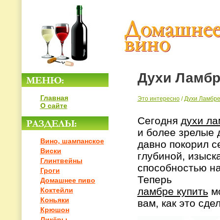
Духи Ламбр
Главная
Это интересно
/
Духи Ламбре
О сайте
Сегодня
духи ла
и более зрелые
Вино, шампанское
давно покорил с
Виски
глубиной, изыск
Глинтвейны
способностью на
Гроги
Теперь
Домашнее пиво
ламбре купить
мо
Коктейли
Коньяки
вам, как это сде
Крюшон
Ликёры