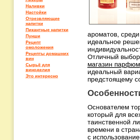
Наливки
Настойки
Отрезвляющие
напитки
Пикантные напитки
ароматов, среди
Пунши
идеальное решен
Рецепт
омоложения
индивидуальност
Рецепты домашних
Отличный выбор
вин
магазин парфюм
Сырьё для
виноделия
идеальный вариа
Это интересно
предстоящему с
Особенност
Основателем тор
который для все
таинственной ли
времени в стран
с использование