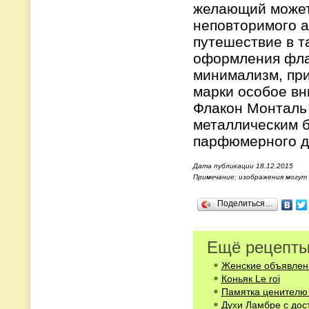
желающий може
неповторимого 
путешествие в т
оформления флак
минимализм, пр
марки особое вн
Флакон Монталь 
металлическим б
парфюмерного
Дата публикации 18.12.2015
Примечание: изображения могут
Поделиться…
Ещё рецепты
Женские объявлени
Коньяк Le roi
Памятка ценителю 
Духи Ламбре с дос