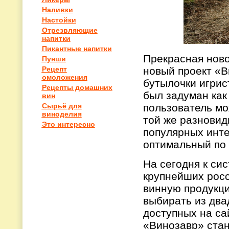
Наливки
Настойки
Отрезвляющие
напитки
Пикантные напитки
Прекрасная ново
Пунши
новый проект «В
Рецепт
омоложения
бутылочки игрис
Рецепты домашних
был задуман как
вин
пользователь мо
Сырьё для
виноделия
той же разновид
Это интересно
популярных инте
оптимальный по 
На сегодня к си
крупнейших росс
винную продукци
выбирать из два
доступных на са
«Винозавр» стан