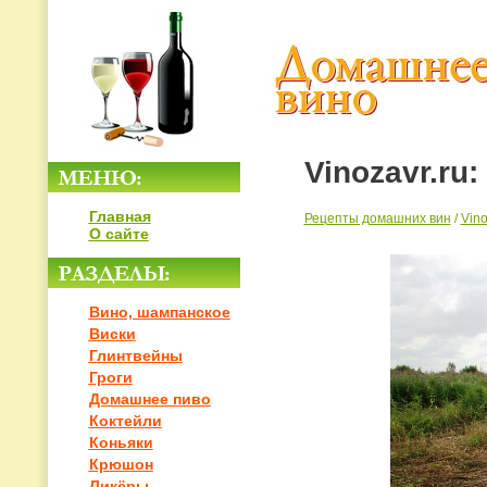
Vinozavr.ru
Главная
Рецепты домашних вин
/
Vino
О сайте
Вино, шампанское
Виски
Глинтвейны
Гроги
Домашнее пиво
Коктейли
Коньяки
Крюшон
Ликёры