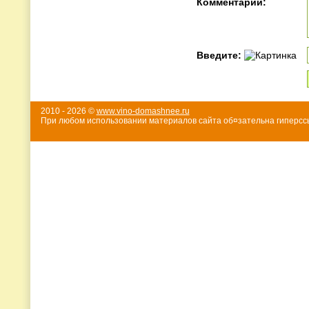
Комментарий:
Введите:
2010 - 2026 ©
www.vino-domashnee.ru
При любом использовании материалов сайта об¤зательна гиперссы