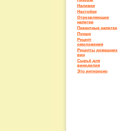
Наливки
Настойки
Отрезвляющие
напитки
Пикантные напитки
Пунши
Рецепт
омоложения
Рецепты домашних
вин
Сырьё для
виноделия
Это интересно