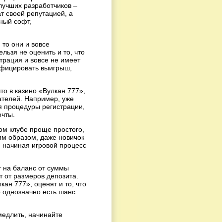
лучших разработчиков –
т своей репутацией, а
ный софт,
 то они и вовсе
льзя не оценить и то, что
трация и вовсе не имеет
ифицировать выигрыш,
то в казино «Вулкан 777»,
ателей. Например, уже
я процедуры регистрации,
очты.
вом клубе проще простого,
ким образом, даже новичок
 начиная игровой процесс
 на баланс от суммы
т от размеров депозита.
ан 777», оценят и то, что
о однозначно есть шанс
медлить, начинайте