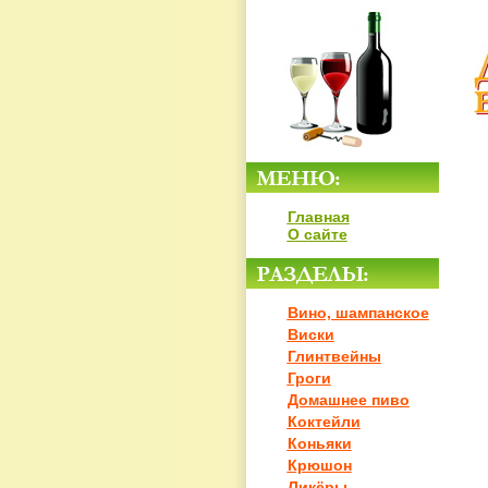
Главная
О сайте
Вино, шампанское
Виски
Глинтвейны
Гроги
Домашнее пиво
Коктейли
Коньяки
Крюшон
Ликёры