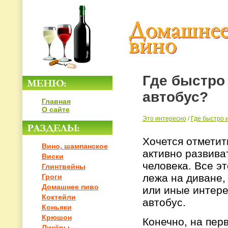
Где быстро 
автобус?
Главная
О сайте
Это интересно
/
Где быстро 
Хочется отметит
Вино, шампанское
активно развива
Виски
человека. Все эт
Глинтвейны
лежа на диване,
Гроги
Домашнее пиво
или иные интере
Коктейли
автобус.
Коньяки
Крюшон
Конечно, на перв
Ликёры