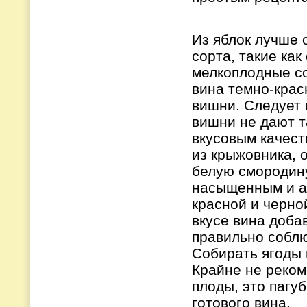
Из яблок лучше 
сорта, такие как
мелкоплодные с
вина темно-крас
вишни. Следует 
вишни не дают т
вкусовым качес
из крыжовника, 
белую смородину
насыщенным и ар
красной и черно
вкусе вина добав
правильно соблю
Собирать ягоды 
Крайне не реком
плоды, это пагу
готового вина.