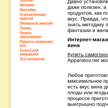
Давно установле
Наливки
даже полезен, а
Настойки
продуктов, как 
Отрезвляющие
вкус. Правда, ч
напитки
Пикантные напитки
знать методику 
Пунши
фантазии и жела
Рецепт
омоложения
Интернет-магаз
Рецепты домашних
вина
вин
Сырьё для
Купить самогонн
виноделия
Это интересно
Apparatov.net м
Любое приготовл
максимальное пр
есть вкус вина 
плоды или ягоды
процессе пригот
выигрышно подче