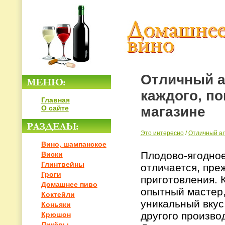
Отличный а
каждого, по
Главная
магазине
О сайте
Это интересно
/
Отличный ал
Вино, шампанское
Плодово-ягодное
Виски
Глинтвейны
отличается, пре
Гроги
приготовления. 
Домашнее пиво
опытный мастер,
Коктейли
уникальный вкус,
Коньяки
другого произво
Крюшон
Ликёры