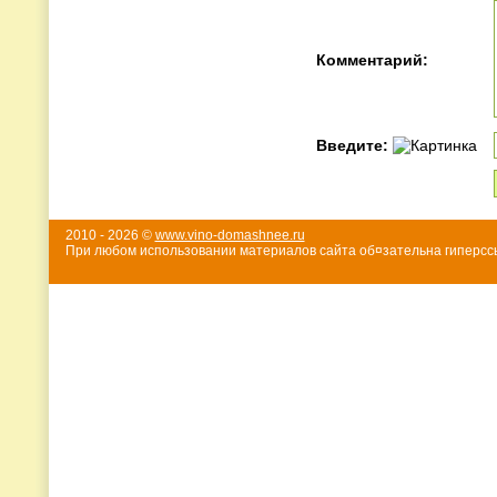
Комментарий:
Введите:
2010 - 2026 ©
www.vino-domashnee.ru
При любом использовании материалов сайта об¤зательна гиперссы