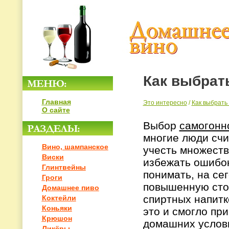
Как выбрат
Главная
Это интересно
/
Как выбрать
О сайте
Выбор
самогонн
многие люди счи
Вино, шампанское
учесть множеств
Виски
избежать ошибок
Глинтвейны
понимать, на се
Гроги
повышенную стои
Домашнее пиво
спиртных напитк
Коктейли
Коньяки
это и смогло при
Крюшон
домашних услови
Ликёры