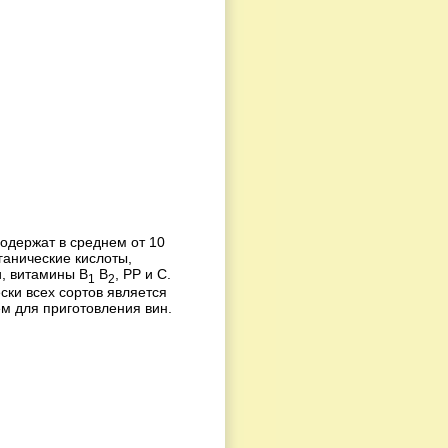
одержат в среднем от 10
ганические кислоты,
, витамины В
В
, РР и С.
1
2
ски всех сортов является
м для приготовления вин.