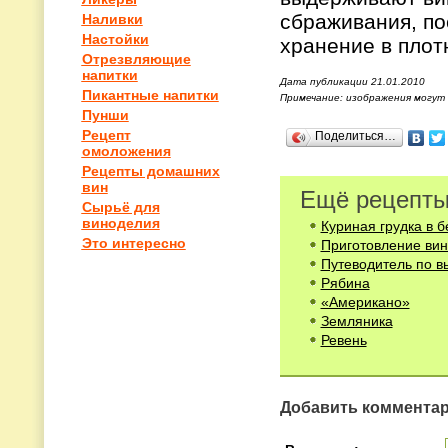
сбраживания, по
Наливки
Настойки
хранение в плот
Отрезвляющие
напитки
Дата публикации 21.01.2010
Пикантные напитки
Примечание: изображения могут
Пунши
Рецепт
Поделиться…
омоложения
Рецепты домашних
вин
Ещё рецепты
Сырьё для
виноделия
Куриная грудка в 
Это интересно
Приготовление ви
Путеводитель по в
Рябина
«Американо»
Земляника
Ревень
Добавить коммента