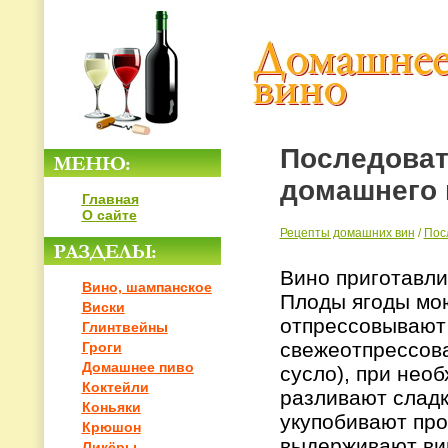
Последоват
домашнего 
Главная
О сайте
Рецепты домашних вин
/
Пос
Вино приготавл
Вино, шампанское
Плоды ягоды мою
Виски
отпрессовывают 
Глинтвейны
свежеотпрессова
Гроги
Домашнее пиво
сусло), при нео
Коктейли
разливают сладк
Коньяки
укупобивают про
Крюшон
выдерживают ви
Ликёры