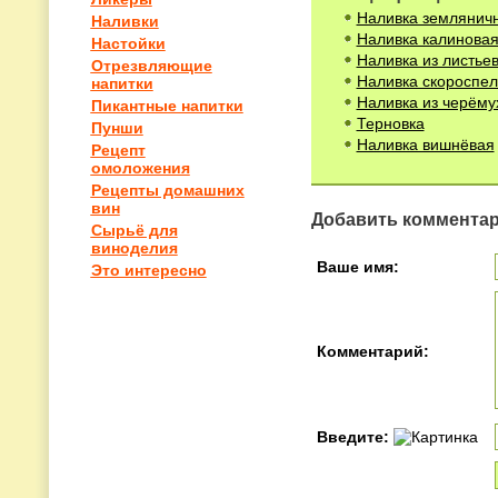
Наливка землянич
Наливки
Наливка калинова
Настойки
Наливка из листьев
Отрезвляющие
Наливка скороспе
напитки
Наливка из черёму
Пикантные напитки
Терновка
Пунши
Наливка вишнёвая
Рецепт
омоложения
Рецепты домашних
вин
Добавить коммента
Сырьё для
виноделия
Ваше имя:
Это интересно
Комментарий:
Введите: