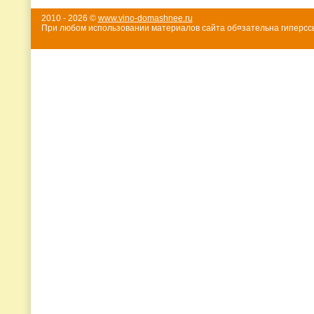
2010 - 2026 ©
www.vino-domashnee.ru
При любом использовании материалов сайта об¤зательна гиперссы