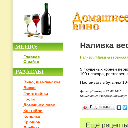
Наливка ве
Главная
Наливки
/
Наливка весенняя 
О сайте
5 г сушеных корней перво
100 г сахара, растворенн
Вино, шампанское
Настаивать в бутылях 10
Виски
Дата публикации 28.02.2010
Глинтвейны
Примечание: изображения могут
Гроги
Домашнее пиво
Поделиться…
Коктейли
Коньяки
Крюшон
Ещё рецепты
Ликёры