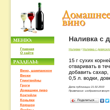
Наливка с 
Главная
Наливки
/
Наливка с девясил
О сайте
15 г сухих корне
отваривать в теч
Вино, шампанское
добавить сахар,
Виски
0,5 л. водки, до
Глинтвейны
Гроги
Дата публикации 21.02.2010
Домашнее пиво
Примечание: изображения могут
Коктейли
Коньяки
Поделиться…
Крюшон
Ликёры