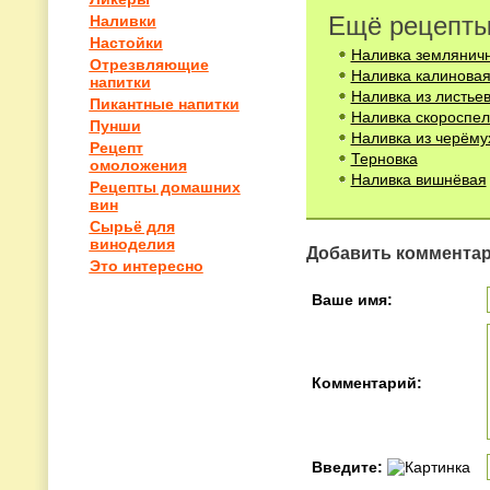
Ещё рецепты
Наливки
Настойки
Наливка землянич
Отрезвляющие
Наливка калинова
напитки
Наливка из листьев
Пикантные напитки
Наливка скороспе
Пунши
Наливка из черёму
Рецепт
Терновка
омоложения
Наливка вишнёвая
Рецепты домашних
вин
Сырьё для
виноделия
Добавить коммента
Это интересно
Ваше имя:
Комментарий:
Введите: