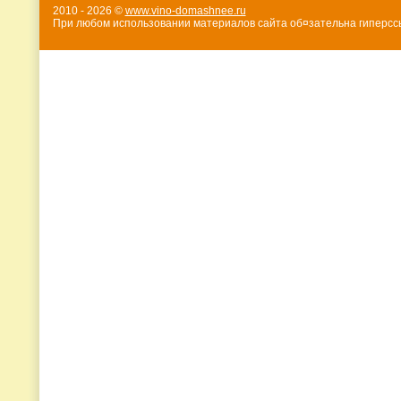
2010 - 2026 ©
www.vino-domashnee.ru
При любом использовании материалов сайта об¤зательна гиперссы