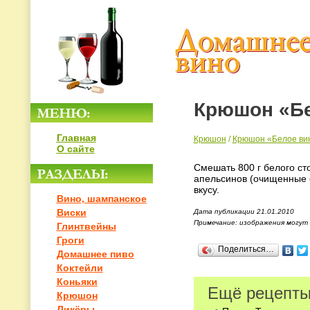
Крюшон «Бе
Главная
Крюшон
/
Крюшон «Белое ви
О сайте
Смешать 800 г белого сто
апельсинов (очищенные о
вкусу.
Вино, шампанское
Виски
Дата публикации 21.01.2010
Примечание: изображения могут
Глинтвейны
Гроги
Поделиться…
Домашнее пиво
Коктейли
Коньяки
Ещё рецепты
Крюшон
Ликёры