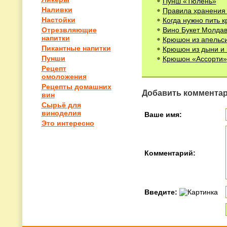
Пунш «Тюлень»
Наливки
Правила хранения 
Настойки
Когда нужно пить к
Вино Букет Молда
Отрезвляющие
напитки
Крюшон из апельси
Пикантные напитки
Крюшон из дыни и 
Пунши
Крюшон «Ассорти»
Рецепт
омоложения
Рецепты домашних
Добавить коммента
вин
Сырьё для
виноделия
Ваше имя:
Это интересно
Комментарий:
Введите: