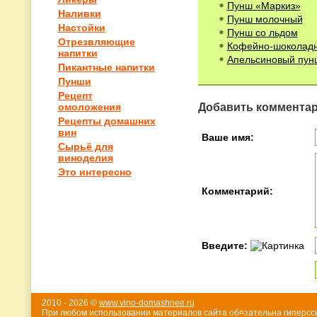
Пунш «Маркиз»
Наливки
Пунш молочный
Настойки
Пунш со льдом
Отрезвляющие
Кофейно-шоколад
напитки
Апельсиновый пун
Пикантные напитки
Пунши
Рецепт
Добавить коммента
омоложения
Рецепты домашних
вин
Ваше имя:
Сырьё для
виноделия
Это интересно
Комментарий:
Введите:
2010 - 2026 ©
www.vino-domashnee.ru
При любом использовании материалов сайта об¤зательна гиперссы