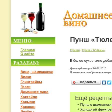
Пунш «Тюл
Главная
Пунши
/
Пунш «Тюлень»
О сайте
В белое сухое вино добав
Дата публикации 10.02.2010
Вино, шампанское
Примечание: изображения могут
Виски
Глинтвейны
Поделиться…
Гроги
Домашнее пиво
Ещё рецепты
Коктейли
Коньяки
Пунш с шампански
Крюшон
Холодный фруктов
Ликёры