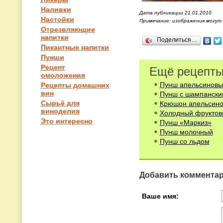
Наливки
Дата публикации 21.01.2010
Настойки
Примечание: изображения могут
Отрезвляющие
напитки
Поделиться…
Пикантные напитки
Пунши
Рецепт
Ещё рецепты
омоложения
Пунш апельсиновы
Рецепты домашних
вин
Пунш с шампански
Сырьё для
Крюшон апельсин
виноделия
Холодный фруктов
Это интересно
Пунш «Маркиз»
Пунш молочный
Пунш со льдом
Добавить коммента
Ваше имя: