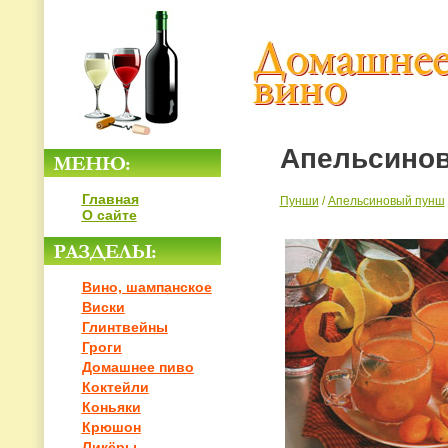
Апельсино
Главная
Пунши
/
Апельсиновый пунш
О сайте
Вино, шампанское
Виски
Глинтвейны
Гроги
Домашнее пиво
Коктейли
Коньяки
Крюшон
Ликёры