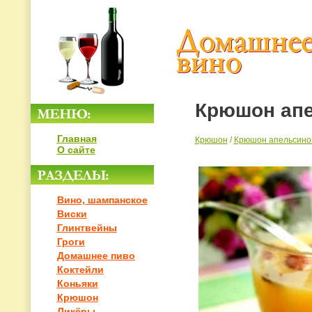
Крюшон ап
Главная
Крюшон
/
Крюшон апельсино
О сайте
Вино, шампанское
Виски
Глинтвейны
Гроги
Домашнее пиво
Коктейли
Коньяки
Крюшон
Ликёры