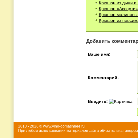
Крюшон из дыни и 
Крюшон «Ассорти»
Крюшон малиновы
Крюшон из персик
Добавить коммента
Ваше имя:
Комментарий:
Введите:
2010 - 2026 ©
www.vino-domashnee.ru
При любом использовании материалов сайта об¤зательна гиперссы