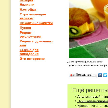
Наливки
Настойки
Отрезвляющие
напитки
Пикантные напитки
Пунши
Рецепт
омоложения
Рецепты домашних
вин
Сырьё для
виноделия
Это интересно
Дата публикации 21.01.2010
Примечание: изображения могут
Поделиться…
Ещё рецепты
Апельсиновый пун
Пунш апельсиновы
Крюшон из апельси