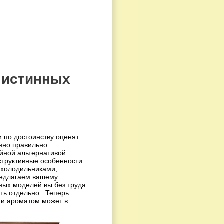
 истинных
и по достоинству оценят
енно правильно
йной альтернативой
структивные особенности
с холодильниками,
редлагаем вашему
ных моделей вы без труда
ить отдельно. Теперь
 и ароматом может в