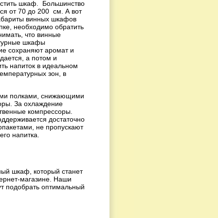
естить шкаф. Большинство
я от 70 до 200 см. А вот
габариты винных шкафов
упке, необходимо обратить
нимать, что винные
атурные шкафы
кие сохраняют аромат и
дается, а потом и
ть напиток в идеальном
емпературных зон, в
ыми полками, снижающими
оры. За охлаждение
ственные компрессоры.
поддерживается достаточно
опакетами, не пропускают
его напитка.
ный шкаф, который станет
ернет-магазине. Наши
ут подобрать оптимальный