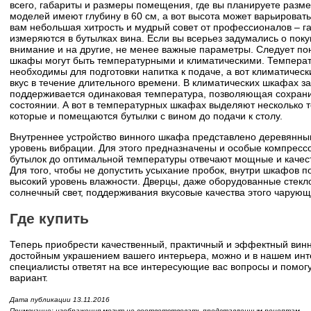
всего, габариты и размеры помещения, где вы планируете разм
моделей имеют глубину в 60 см, а вот высота может варьироватьс
вам небольшая хитрость и мудрый совет от профессионалов – 
измеряются в бутылках вина. Если вы всерьез задумались о пок
внимание и на другие, не менее важные параметры. Следует по
шкафы могут быть температурными и климатическими. Темпер
необходимы для подготовки напитка к подаче, а вот климатичес
вкус в течение длительного времени. В климатических шкафах за
поддерживается одинаковая температура, позволяющая сохрани
состоянии. А вот в температурных шкафах выделяют несколько т
которые и помещаются бутылки с вином до подачи к столу.
Внутреннее устройство винного шкафа представлено деревянн
уровень вибрации. Для этого предназначены и особые компресс
бутылок до оптимальной температуры отвечают мощные и каче
Для того, чтобы не допустить усыхание пробок, внутри шкафов 
высокий уровень влажности. Дверцы, даже оборудованные стекл
солнечный свет, поддерживания вкусовые качества этого чарующ
Где купить
Теперь приобрести качественный, практичный и эффектный вин
достойным украшением вашего интерьера, можно и в нашем инт
специалисты ответят на все интересующие вас вопросы и помог
вариант.
Дата публикации 13.11.2016
Примечание: изображения могут не соответствовать представленным рецептам.