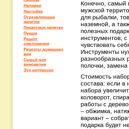
Конечно, самый 
Наливки
мужской террито
Настойки
для рыбалки, тов
Отрезвляющие
напитки
наземной, а так
Пикантные напитки
полезных подарк
Пунши
инструментов, с
Рецепт
омоложения
чувствовать себ
Рецепты домашних
Инструменты ну
вин
разнообразных р
Сырьё для
виноделия
полочки, замена 
Это интересно
Стоимость набор
состава: если в 
набора увеличитс
коловорот, спир
работы с дерево
– обжимка, натя
вариант – собра
подарка будет н