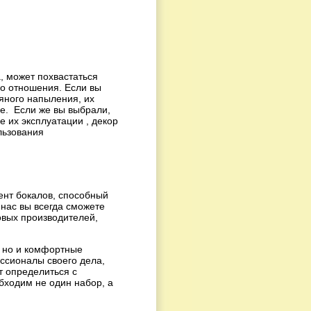
, может похвастаться
го отношения. Если вы
ряного напыления, их
е. Если же вы выбрали,
е их эксплуатации , декор
льзования
нт бокалов, способный
нас вы всегда сможете
овых производителей,
 но и комфортные
ссионалы своего дела,
т определиться с
бходим не один набор, а