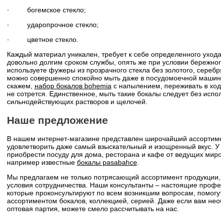
· богемское стекло;
· ударопрочное стекло;
· цветное стекло.
Каждый материал уникален, требует к себе определенного ухода
довольно долгим сроком службы, опять же при условии бережно
используете фужеры из прозрачного стекла без золотого, сереб
можно совершенно спокойно мыть даже в посудомоечной машин
скажем,
набор бокалов bohemia
с напылением, переживать в ход
не сотрется. Единственное, мыть такие бокалы следует без испо
сильнодействующих растворов и щелочей.
Наше предложение
В нашем интернет-магазине представлен широчайший ассортиме
удовлетворить даже самый взыскательный и изощренный вкус. У 
приобрести посуду для дома, ресторана и кафе от ведущих мир
например известные
бокалы pasabahce
.
Мы предлагаем не только потрясающий ассортимент продукции,
условия сотрудничества. Наши консультанты – настоящие профе
которые проконсультируют по всем возникшим вопросам, помогу
ассортиментом бокалов, коллекцией, серией. Даже если вам нео
оптовая партия, можете смело рассчитывать на нас.