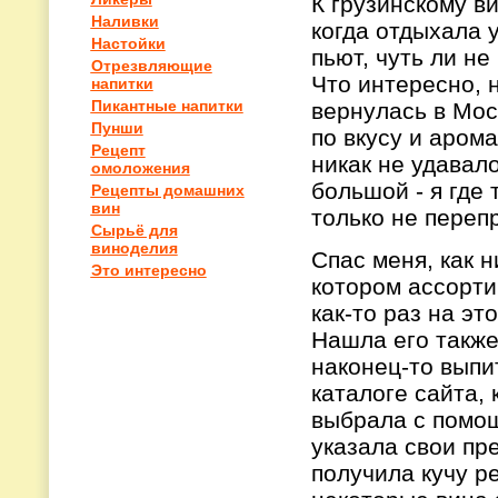
К грузинскому в
Наливки
когда отдыхала у
Настойки
пьют, чуть ли не
Отрезвляющие
Что интересно, 
напитки
Пикантные напитки
вернулась в Мос
Пунши
по вкусу и аром
Рецепт
никак не удавал
омоложения
большой - я где 
Рецепты домашних
вин
только не перепр
Сырьё для
виноделия
Спас меня, как н
Это интересно
котором ассорти
как-то раз на эт
Нашла его также
наконец-то выпи
каталоге сайта, 
выбрала с помощ
указала свои пр
получила кучу р