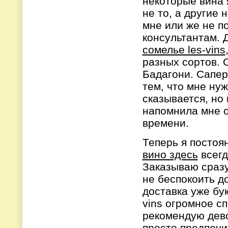
некоторые вина 
не то, а другие 
мне или же не п
консультантам.
сомелье les-vins
разных сортов. 
Бадагони. Сапер
тем, что мне ну
сказывается, но
напомнила мне о
времени.
Теперь я постоя
вино здесь
всегд
Заказываю сразу
не беспокоить до
доставка уже бук
vins огромное с
рекомендую дево
просто предпо