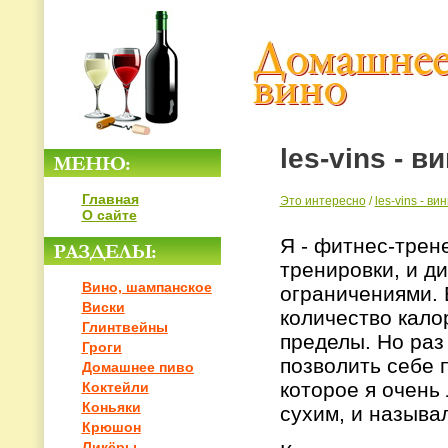
les-vins - 
Главная
Это интересно
/
les-vins - в
О сайте
Я - фитнес-трен
тренировки, и ди
Вино, шампанское
ограничениями. В
Виски
количество кало
Глинтвейны
пределы. Но раз 
Гроги
позволить себе 
Домашнее пиво
которое я очень
Коктейли
Коньяки
сухим, и называ
Крюшон
Ликёры