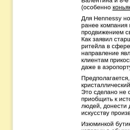
Валентина и 8-е
(особенно
конья
Для Hennessy но
ранее компания
продвижением св
Как заявил стар
ритейла в сфере
направление явл
клиентам прикос
даже в аэропорт
Предполагается,
кристаллический
Это сделано не 
приобщить к ист
людей, донести 
искусству произ
Изюминкой бутик