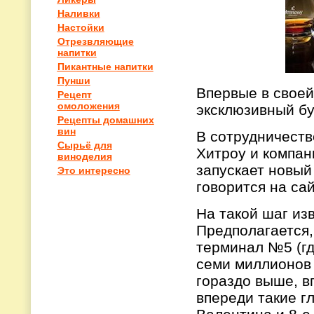
Наливки
Настойки
Отрезвляющие
напитки
Пикантные напитки
Пунши
Впервые в своей
Рецепт
омоложения
эксклюзивный бу
Рецепты домашних
вин
В сотрудничеств
Сырьё для
Хитроу и компан
виноделия
запускает новый
Это интересно
говорится на сай
На такой шаг из
Предполагается,
терминал №5 (гд
семи миллионов 
гораздо выше, в
впереди такие г