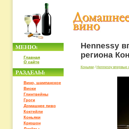
Hennessy в
региона Ко
Главная
О сайте
Коньяки
/
Hennessy впервые о
Вино, шампанское
Виски
Глинтвейны
Гроги
Домашнее пиво
Коктейли
Коньяки
Крюшон
Ликёры