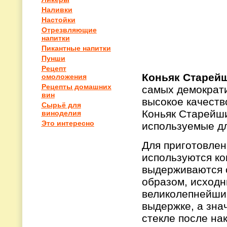
Наливки
Настойки
Отрезвляющие
напитки
Пикантные напитки
Пунши
Рецепт
Коньяк Старей
омоложения
Рецепты домашних
самых демократи
вин
высокое качеств
Сырьё для
Коньяк Старейши
виноделия
Это интересно
используемые дл
Для приготовлен
используются ко
выдерживаются о
образом, исходн
великолепнейший
выдержке, а зна
стекле после на