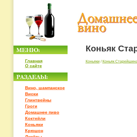
Коньяк Ста
Главная
Коньяки
/
Коньяк Старейшина
О сайте
Вино, шампанское
Виски
Глинтвейны
Гроги
Домашнее пиво
Коктейли
Коньяки
Крюшон
Ликёры