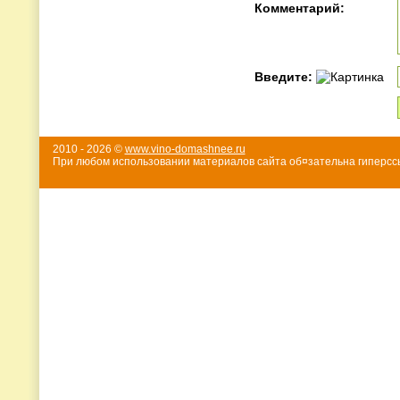
Комментарий:
Введите:
2010 - 2026 ©
www.vino-domashnee.ru
При любом использовании материалов сайта об¤зательна гиперссы