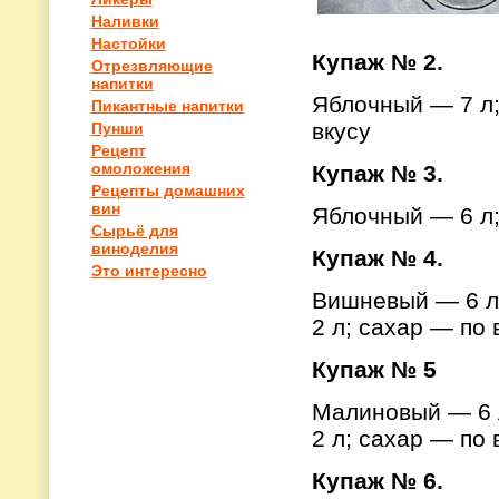
Наливки
Настойки
Купаж № 2.
Отрезвляющие
напитки
Яблочный — 7 л;
Пикантные напитки
вкусу
Пунши
Рецепт
омоложения
Купаж № 3.
Рецепты домашних
вин
Яблочный — 6 л;
Сырьё для
виноделия
Купаж № 4.
Это интересно
Вишневый — 6 л
2 л; сахар — по 
Купаж № 5
Малиновый — 6 
2 л; сахар — по 
Купаж № 6.