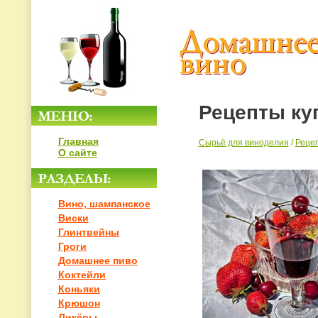
Рецепты ку
Главная
Сырьё для виноделия
/
Реце
О сайте
Вино, шампанское
Виски
Глинтвейны
Гроги
Домашнее пиво
Коктейли
Коньяки
Крюшон
Ликёры