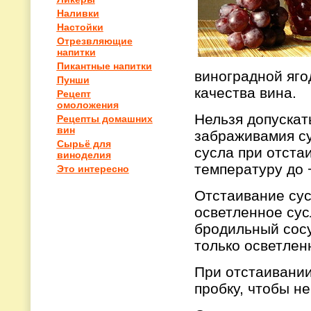
Наливки
Настойки
Отрезвляющие
напитки
Пикантные напитки
виноградной яго
Пунши
качества вина.
Рецепт
омоложения
Нельзя допускат
Рецепты домашних
вин
забраживамия с
Сырьё для
сусла при отста
виноделия
температуру до 
Это интересно
Отстаивание сус
осветленное сус
бродильный сосу
только осветленн
При отстаивании
пробку, чтобы не