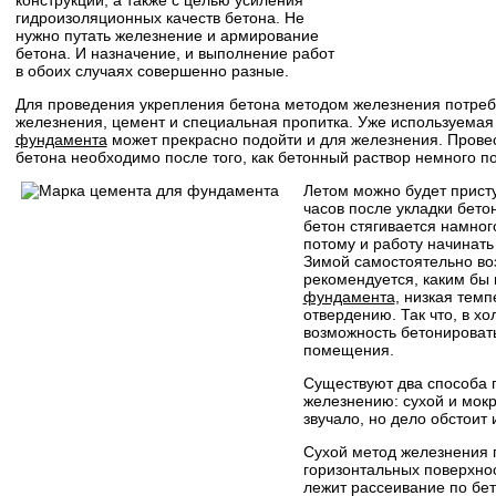
гидроизоляционных качеств бетона. Не
нужно путать железнение и армирование
бетона. И назначение, и выполнение работ
в обоих случаях совершенно разные.
Для проведения укрепления бетона методом железнения потреб
железнения, цемент и специальная пропитка. Уже используема
фундамента
может прекрасно подойти и для железнения. Прове
бетона необходимо после того, как бетонный раствор немного по
Летом можно будет присту
часов после укладки бето
бетон стягивается намного
потому и работу начинать
Зимой самостоятельно во
рекомендуется, каким бы
фундамента
, низкая тем
отвердению. Так что, в хо
возможность бетонировать
помещения.
Существуют два способа 
железнению: сухой и мокр
звучало, но дело обстоит 
Сухой метод железнения 
горизонтальных поверхнос
лежит рассеивание по бет