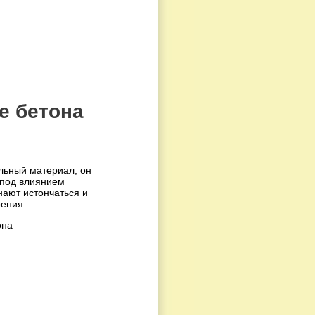
е бетона
ельный материал, он
 под влиянием
нают истончаться и
оения.