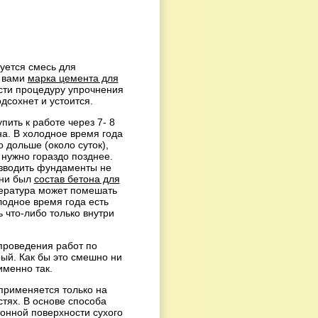
уется смесь для
я вами
марка цемента для
сти процедуру упрочнения
дсохнет и устоится.
пить к работе через 7- 8
на. В холодное время года
 дольше (около суток),
 нужно гораздо позднее.
зводить фундаменты не
 ни был
состав бетона для
пература может помешать
лодное время года есть
 что-либо только внутри
проведения работ по
ый. Как бы это смешно ни
именно так.
применяется только на
тях. В основе способа
онной поверхности сухого