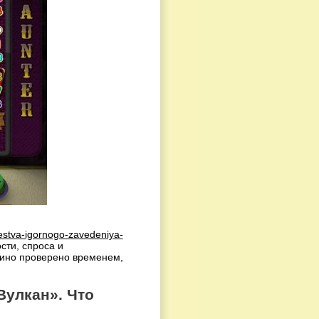
hestva-igornogo-zavedeniya-
сти, спроса и
зино проверено временем,
Вулкан». Что