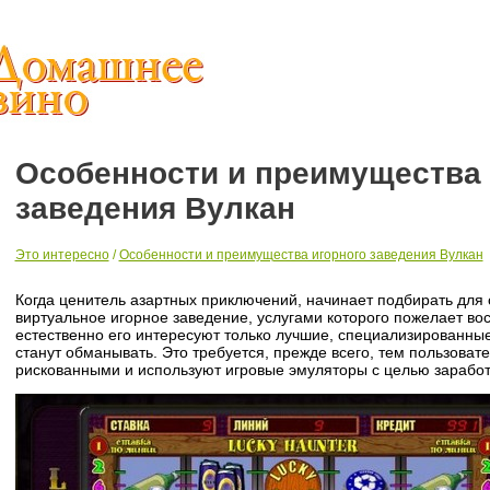
Особенности и преимущества 
заведения Вулкан
Это интересно
/
Особенности и преимущества игорного заведения Вулкан
Когда ценитель азартных приключений, начинает подбирать для с
виртуальное игорное заведение, услугами которого пожелает вос
естественно его интересуют только лучшие, специализированные
станут обманывать. Это требуется, прежде всего, тем пользоват
рискованными и используют игровые эмуляторы с целью заработ