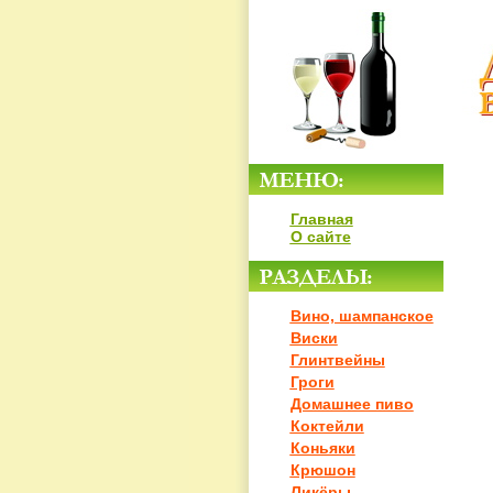
Главная
О сайте
Вино, шампанское
Виски
Глинтвейны
Гроги
Домашнее пиво
Коктейли
Коньяки
Крюшон
Ликёры