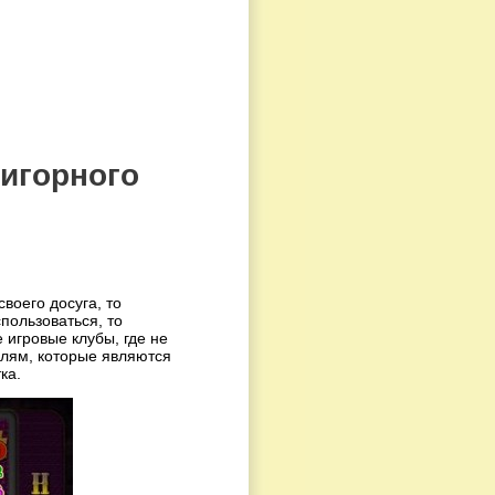
игорного
воего досуга, то
пользоваться, то
 игровые клубы, где не
елям, которые являются
ка.