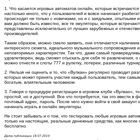
1. Что касается игровых автоматов онлайн, которые встречаются 
настолько много, что у пользователей и вовсе начинают разбегат
происходит не только с новичками, но и с заядлыми, опытными и
вам должно быть известно, все те эмуляторы, которые встречают
представлены исключительно от лучших зарубежных и отечестве
производителей.
Таким образом, можно смело заявить, они отличаются наличием
интересного сюжета, идеального музыкального сопровождения 
неповторимых характеристик. Так что, даже самый привередливы
удовлетворен, ведь сможет отыскать для себя те развлечения, о
можно отнести и слоты 777 и рулетку, лотереи, различные турниры
2. Нельзя не оценить и то, что «Вулкан» регулярно проводит раз
которых может принять участие каждый пользователь, тем самым
богатым, влиятельным человеком.
3. Говоря о процедуре регистрации в игровом клубе «Вулкан», то
простой, но и доступной. Все что потребуется, так это ввести в
почтовый адрес, пароль. После чего нужно войти в свой аккаунт
начинать играть в онлайн эмуляторы.
Не стоит забывать и о том, что тестировать любые игровые авто
только на настоящие, реальные денежные средства, как многие 
бесплатно.
Дата публикации 18.07.2019