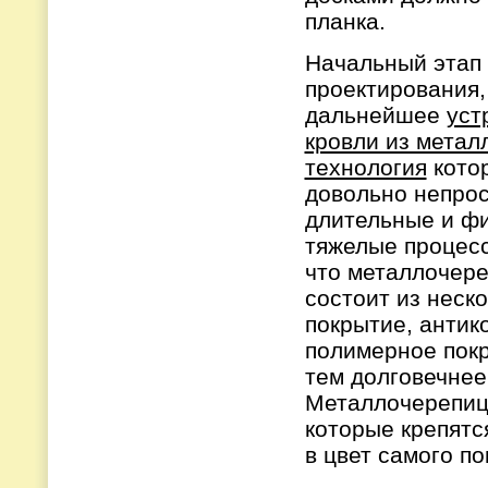
планка.
Начальный этап
проектирования,
дальнейшее
уст
кровли из мета
технология
кото
довольно непрос
длительные и ф
тяжелые процесс
что металлочер
состоит из неско
покрытие, антик
полимерное покр
тем долговечнее
Металлочерепица
которые крепят
в цвет самого по