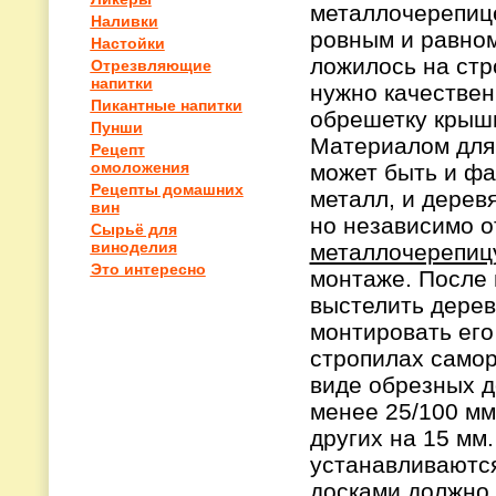
металлочерепиц
Наливки
ровным и равно
Настойки
ложилось на стр
Отрезвляющие
напитки
нужно качествен
Пикантные напитки
обрешетку крыш
Пунши
Материалом для
Рецепт
омоложения
может быть и фа
Рецепты домашних
металл, и дерев
вин
но независимо 
Сырьё для
виноделия
металлочерепиц
Это интересно
монтаже. После 
выстелить дерев
монтировать его
стропилах самор
виде обрезных д
менее 25/100 мм
других на 15 мм
устанавливаются
досками должно 