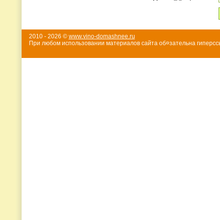
2010 - 2026 ©
www.vino-domashnee.ru
При любом использовании материалов сайта об¤зательна гиперссы