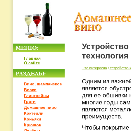
Устройство
технология
Главная
О сайте
Это интересно
/
Устройство 
Одним из важней
Вино, шампанское
является обустр
Виски
для ее обшивки 
Глинтвейны
многие годы са
Гроги
Домашнее пиво
является металл
Коктейли
преимуществ.
Коньяки
Крюшон
Чтобы покрытие
Ликёры