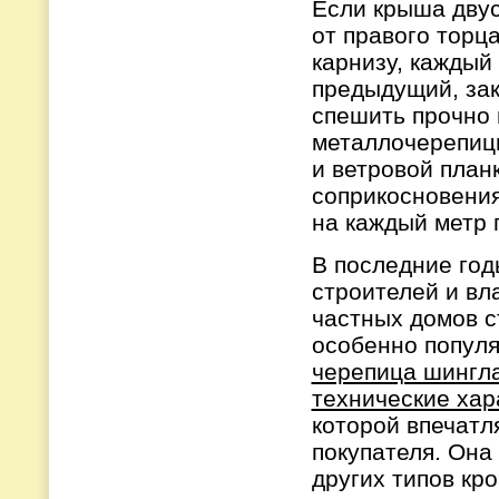
Если крыша двус
от правого торц
карнизу, каждый
предыдущий, зак
спешить прочно 
металлочерепицы
и ветровой план
соприкосновения
на каждый метр 
В последние год
строителей и вл
частных домов с
особенно попул
черепица шингл
технические хар
которой впечатл
покупателя. Она
других типов кр