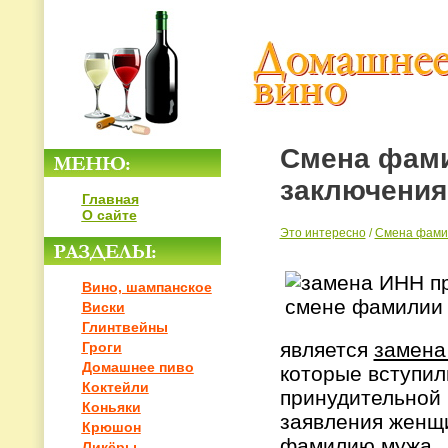
Смена фам
заключения
Главная
О сайте
Это интересно
/
Смена фами
Вино, шампанское
Виски
Глинтвейны
является
замена
Гроги
Домашнее пиво
которые вступил
Коктейли
принудительной 
Коньяки
заявления женщ
Крюшон
фамилию мужа.
Ликёры