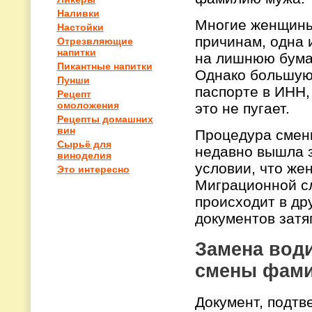
Наливки
Многие женщины 
Настойки
причинам, одна 
Отрезвляющие
напитки
на лишнюю бума
Пикантные напитки
Однако большую
Пунши
паспорте в ИНН,
Рецепт
омоложения
это не пугает.
Рецепты домашних
вин
Процедура смен
Сырьё для
недавно вышла з
виноделия
условии, что же
Это интересно
Миграционной сл
происходит в др
документов затя
Замена води
смены фам
Документ, подт