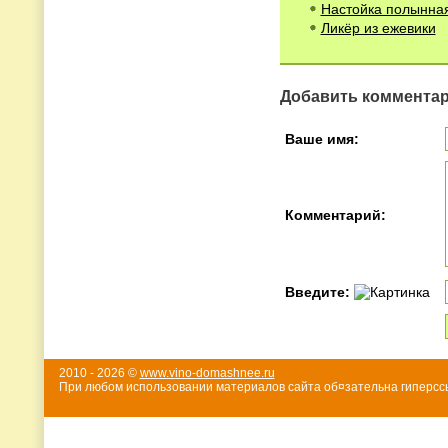
Настойка полынна
Ликёр из ежевики
Добавить коммента
Ваше имя:
Комментарий:
Введите:
2010 - 2026 ©
www.vino-domashnee.ru
При любом использовании материалов сайта об¤зательна гиперссы