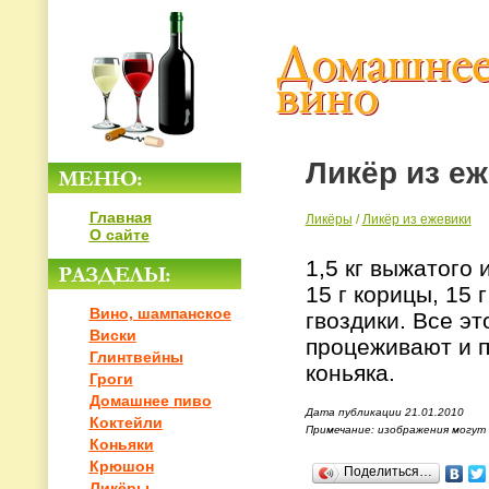
Ликёр из е
Главная
Ликёры
/
Ликёр из ежевики
О сайте
1,5 кг выжатого 
15 г корицы, 15 
Вино, шампанское
гвоздики. Все эт
Виски
процеживают и п
Глинтвейны
коньяка.
Гроги
Домашнее пиво
Дата публикации 21.01.2010
Коктейли
Примечание: изображения могут
Коньяки
Крюшон
Поделиться…
Ликёры