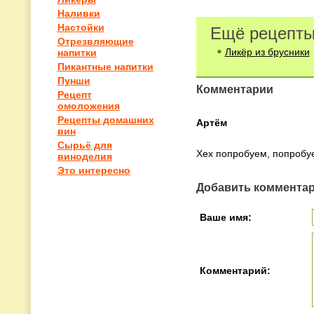
Наливки
Настойки
Ещё рецепты
Отрезвляющие
Ликёр из брусники
напитки
Пикантные напитки
Пунши
Комментарии
Рецепт
омоложения
Рецепты домашних
Артём
вин
Сырьё для
Хех попробуем, попробу
виноделия
Это интересно
Добавить коммента
Ваше имя:
Комментарий: