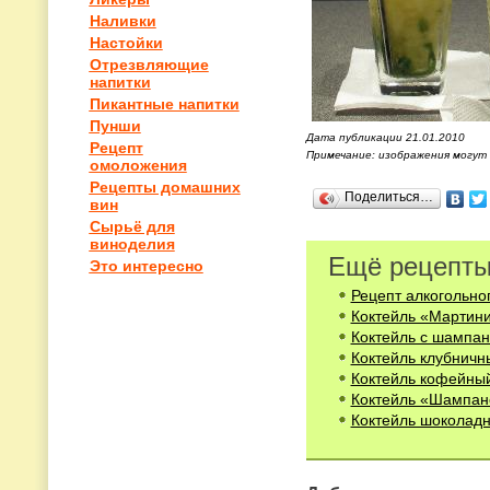
Наливки
Настойки
Отрезвляющие
напитки
Пикантные напитки
Пунши
Дата публикации 21.01.2010
Рецепт
Примечание: изображения могут
омоложения
Рецепты домашних
Поделиться…
вин
Сырьё для
виноделия
Ещё рецепты
Это интересно
Рецепт алкогольног
Коктейль «Мартин
Коктейль с шампа
Коктейль клубничн
Коктейль кофейны
Коктейль «Шампан
Коктейль шоколадн